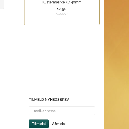
Klistermærke 3D 40mm
12,50
(
10,00
)
TILMELD NYHEDSBREV
Email-
adresse
Tilmeld
Afmeld