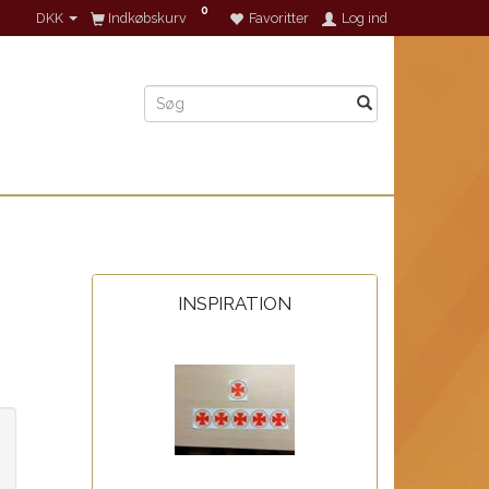
0
DKK
Indkøbskurv
Favoritter
Log ind
INSPIRATION