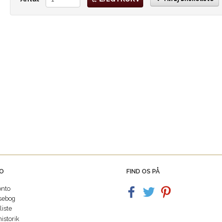
O
FIND OS PÅ
onto
sebog
iste
istorik