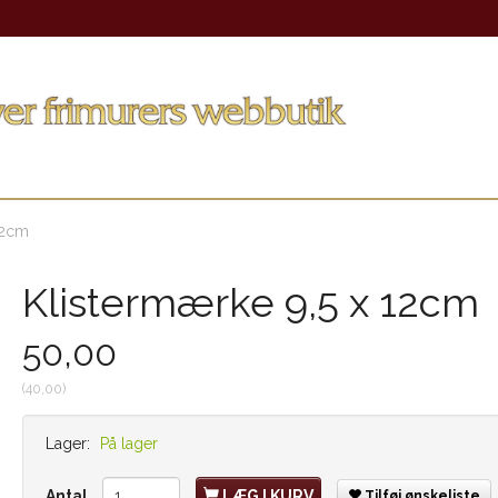
12cm
Klistermærke 9,5 x 12cm
50,00
(
40,00
)
Lager:
På lager
Antal
LÆG I KURV
Tilføj ønskeliste