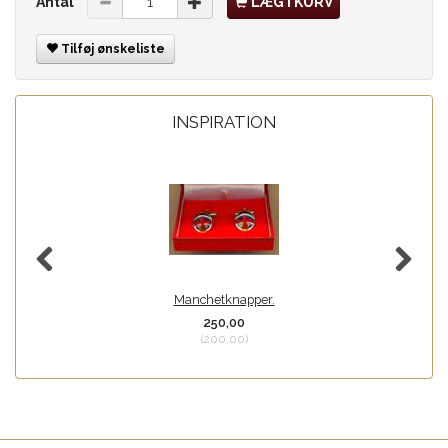
Antal
LÆG I KURV
Tilføj ønskeliste
INSPIRATION
Manchetknapper.
250,00
(
200,00
)